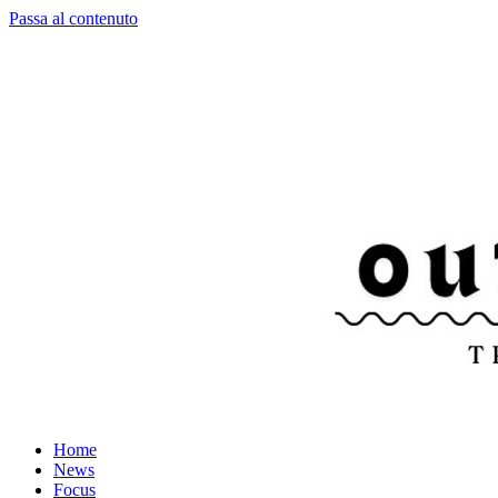
Passa al contenuto
Home
News
Focus