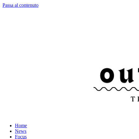
Passa al contenuto
Home
News
Focus