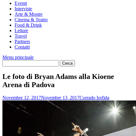
Eventi
Interviste
Arte & Mostre
Cinema & Teatro
Food & Drink
Letture
Travel
Partners
Contatti
Menu principale
Le foto di Bryan Adams alla Kioene
Arena di Padova
Novembre 12, 2017
Novembre 13, 2017
Corrado Iorfida