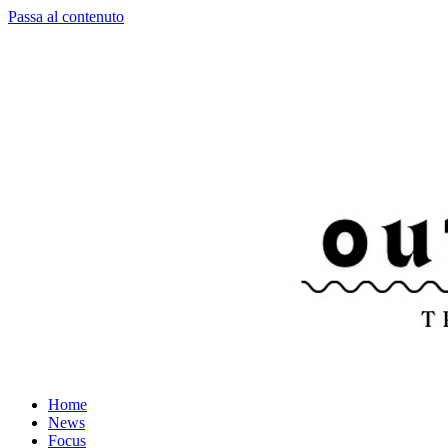
Passa al contenuto
Home
News
Focus