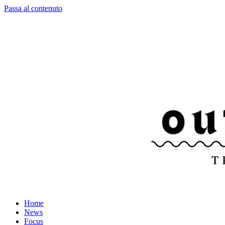
Passa al contenuto
Home
News
Focus