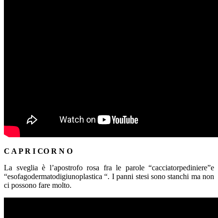
C A P R I CO R N O
La sveglia è l’apostrofo rosa fra le parole “cacciatorpediniere”e
“esofagodermatodigiunoplastica “. I panni stesi sono stanchi ma non
ci possono fare molto.