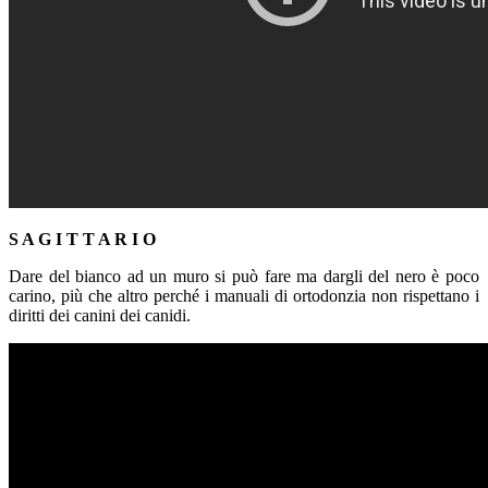
S A G I T T A R I O
Dare del bianco ad un muro si può fare ma dargli del nero è poco
carino, più che altro perché i manuali di ortodonzia non rispettano i
diritti dei canini dei canidi.