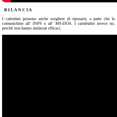
–
B I L A N C I A
I calendari possono anche scegliere di riposarsi, a patto che lo
comunichino all’ INPS o all’ MS-DOS. I candelabri invece no,
perché non hanno sindacati efficaci.