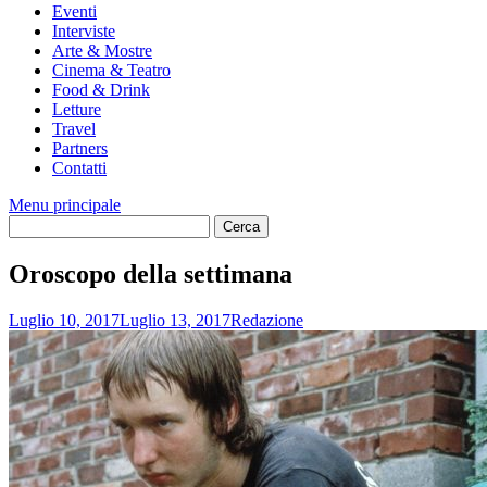
Eventi
Interviste
Arte & Mostre
Cinema & Teatro
Food & Drink
Letture
Travel
Partners
Contatti
Menu principale
Oroscopo della settimana
Luglio 10, 2017
Luglio 13, 2017
Redazione