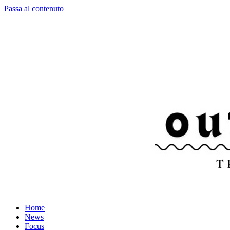
Passa al contenuto
Home
News
Focus