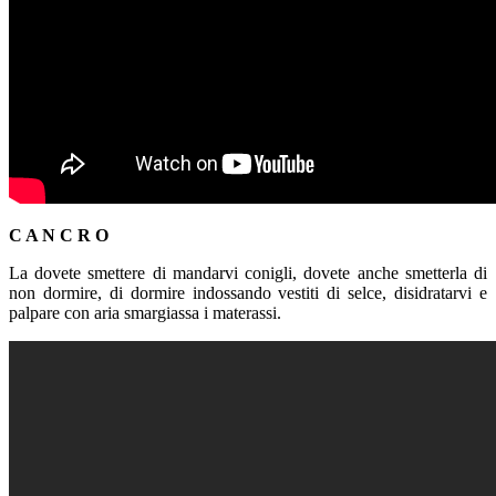
C A N C R O
La dovete smettere di mandarvi conigli, dovete anche smetterla di
non dormire, di dormire indossando vestiti di selce, disidratarvi e
palpare con aria smargiassa i materassi.