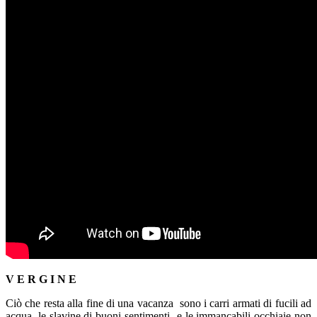
V E R G I N E
Ciò che resta alla fine di una vacanza sono i carri armati di fucili ad
acqua, le slavine di buoni sentimenti e le immancabili occhiaie non