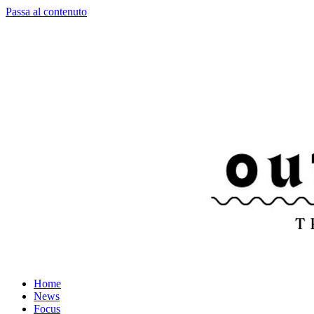
Passa al contenuto
Home
News
Focus