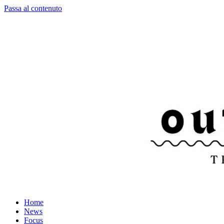
Passa al contenuto
Home
News
Focus