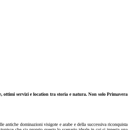
 ottimi servizi e location tra storia e natura. Non solo Primavera
le antiche dominazioni visigote e arabe e della successiva riconquista
n stupisce che sia proprio questo lo scenario ideale in cui si innesta una