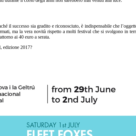
biti durante il corso degli anni non sarebbero mai venuti alla luce.
hé il successo sia gradito e riconosciuto, è indispensabile che l’oggett
ti, ma la vera novità rispetto a molti festival che si svolgono in terr
attorno ai 40 euro a serata.
al, edizione 2017?