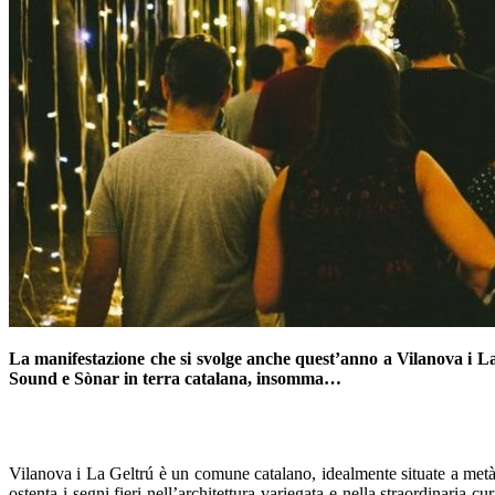
La manifestazione che si svolge anche quest’anno a Vilanova i La 
Sound e Sònar in terra catalana, insomma…
Vilanova i La Geltrú è un comune catalano, idealmente situate a metà 
ostenta i segni fieri nell’architettura variegata e nella straordinaria c