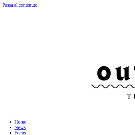
Passa al contenuto
Home
News
Focus