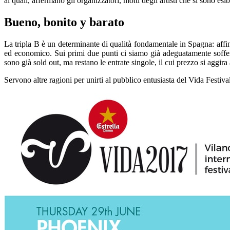
ai quali, affermano gli organizzatori, molti degli artisti che si sono esi
Bueno, bonito y barato
La tripla B è un determinante di qualità fondamentale in Spagna: affinc
ed economico. Sui primi due punti ci siamo già adeguatamente sofferma
sono già sold out, ma restano le entrate singole, il cui prezzo si aggira 
Servono altre ragioni per unirti al pubblico entusiasta del Vida Festiv