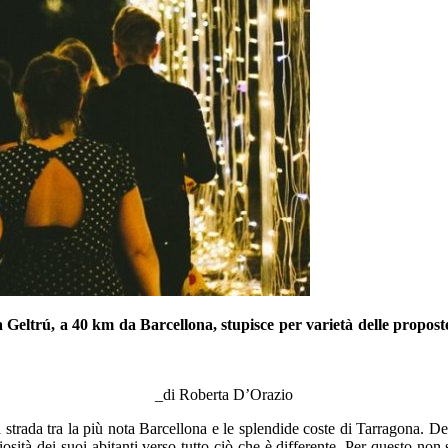
Geltrú, a 40 km da Barcellona, stupisce per varietà delle proposte,
_
_di Roberta D’Orazio
strada tra la più nota Barcellona e le splendide coste di Tarragona. Del
uriosità dei suoi abitanti verso tutto ciò che è differente. Per questo no