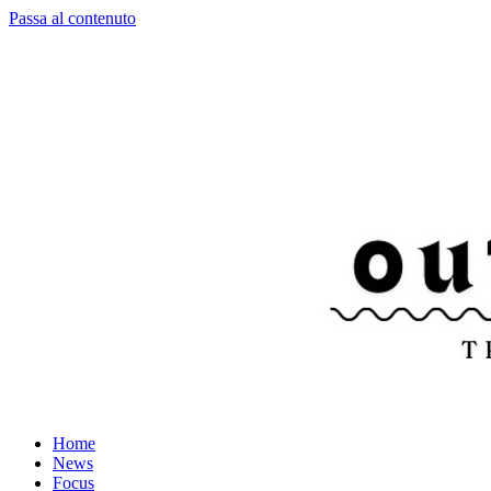
Passa al contenuto
Home
News
Focus