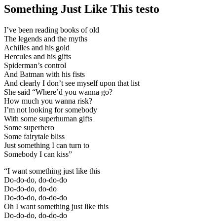
Something Just Like This testo
I’ve been reading books of old
The legends and the myths
Achilles and his gold
Hercules and his gifts
Spiderman’s control
And Batman with his fists
And clearly I don’t see myself upon that list
She said “Where’d you wanna go?
How much you wanna risk?
I’m not looking for somebody
With some superhuman gifts
Some superhero
Some fairytale bliss
Just something I can turn to
Somebody I can kiss”
“I want something just like this
Do-do-do, do-do-do
Do-do-do, do-do
Do-do-do, do-do-do
Oh I want something just like this
Do-do-do, do-do-do