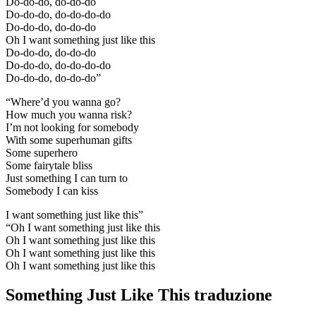
Do-do-do, do-do-do
Do-do-do, do-do-do-do
Do-do-do, do-do-do
Oh I want something just like this
Do-do-do, do-do-do
Do-do-do, do-do-do-do
Do-do-do, do-do-do”
“Where’d you wanna go?
How much you wanna risk?
I’m not looking for somebody
With some superhuman gifts
Some superhero
Some fairytale bliss
Just something I can turn to
Somebody I can kiss
I want something just like this”
“Oh I want something just like this
Oh I want something just like this
Oh I want something just like this
Oh I want something just like this
Something Just Like This traduzione