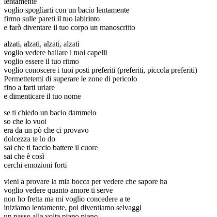
lentamente
voglio spogliarti con un bacio lentamente
firmo sulle pareti il tuo labirinto
e farò diventare il tuo corpo un manoscritto
alzati, alzati, alzati, alzati
voglio vedere ballare i tuoi capelli
voglio essere il tuo ritmo
voglio conoscere i tuoi posti preferiti (preferiti, piccola preferiti)
Permettetemi di superare le zone di pericolo
fino a farti urlare
e dimenticare il tuo nome
se ti chiedo un bacio dammelo
so che lo vuoi
era da un pò che ci provavo
dolcezza te lo do
sai che ti faccio battere il cuore
sai che è così
cerchi emozioni forti
vieni a provare la mia bocca per vedere che sapore ha
voglio vedere quanto amore ti serve
non ho fretta ma mi voglio concedere a te
iniziamo lentamente, poi diventiamo selvaggi
un passo alla volta piano piano