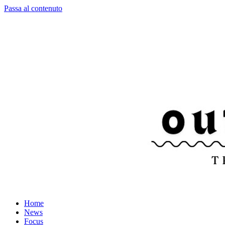
Passa al contenuto
Home
News
Focus