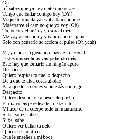
Go
Sí, sabes que ya llevo rato mirándote
Tengo que bailar contigo hoy (DY)
Vi que tu mirada ya estaba llamándome
Muéstrame el camino que yo voy (Oh)
Tú, tú eres el imán y yo soy el metal
Me voy acercando y voy armando el plan
Solo con pensarlo se acelera el pulso (Oh yeah)
Ya, ya me está gustando más de lo normal
Todos mis sentidos van pidiendo más
Esto hay que tomarlo sin ningún apuro
Despacito
Quiero respirar tu cuello despacito
Deja que te diga cosas al oido
Para que te acuerdes si no estás conmigo
Despacito
Quiero desnudarte a besos despacito
Firmo en las paredes de tu laberinto
Y hacer de tu cuerpo todo un manuscrito
Sube, sube, sube
Sube, sube
Quiero ver bailar tu pelo
Quiero ser tu ritmo
Que le enseñes a mi boca