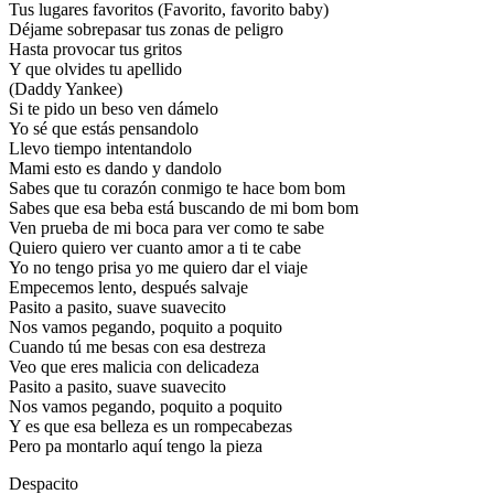
Tus lugares favoritos (Favorito, favorito baby)
Déjame sobrepasar tus zonas de peligro
Hasta provocar tus gritos
Y que olvides tu apellido
(Daddy Yankee)
Si te pido un beso ven dámelo
Yo sé que estás pensandolo
Llevo tiempo intentandolo
Mami esto es dando y dandolo
Sabes que tu corazón conmigo te hace bom bom
Sabes que esa beba está buscando de mi bom bom
Ven prueba de mi boca para ver como te sabe
Quiero quiero ver cuanto amor a ti te cabe
Yo no tengo prisa yo me quiero dar el viaje
Empecemos lento, después salvaje
Pasito a pasito, suave suavecito
Nos vamos pegando, poquito a poquito
Cuando tú me besas con esa destreza
Veo que eres malicia con delicadeza
Pasito a pasito, suave suavecito
Nos vamos pegando, poquito a poquito
Y es que esa belleza es un rompecabezas
Pero pa montarlo aquí tengo la pieza
Despacito