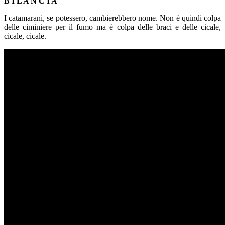
B I L A N C I A
I catamarani, se potessero, cambierebbero nome. Non è quindi colpa
delle ciminiere per il fumo ma è colpa delle braci e delle cicale,
cicale, cicale.