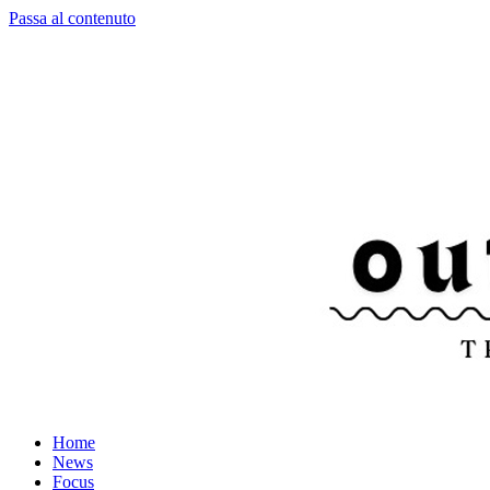
Passa al contenuto
Home
News
Focus