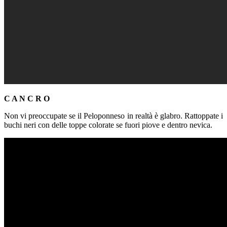
C A N C R O
Non vi preoccupate se il Peloponneso in realtà è glabro. Rattoppate i
buchi neri con delle toppe colorate se fuori piove e dentro nevica.