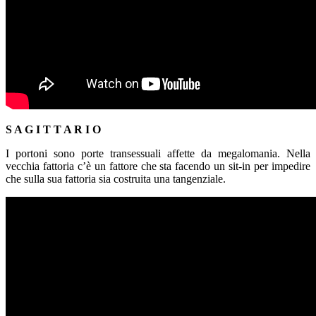
S A G I T T A R I O
I portoni sono porte transessuali affette da megalomania. Nella
vecchia fattoria c’è un fattore che sta facendo un sit-in per impedire
che sulla sua fattoria sia costruita una tangenziale.