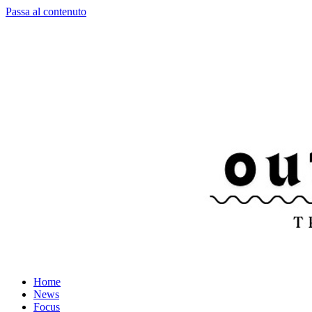
Passa al contenuto
Home
News
Focus