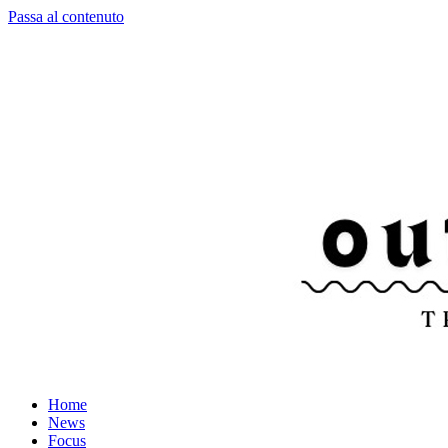
Passa al contenuto
Home
News
Focus