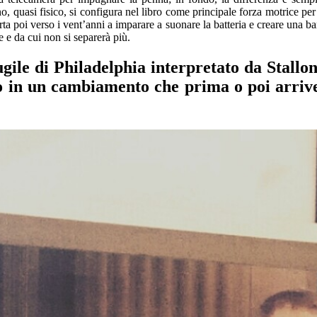
, quasi fisico,
si configura nel libro come
principale forza motrice
per 
rta poi
verso i vent’anni
a imparare a suonare la batteria e creare una b
e
e da cui non si separerà più.
ugile di
Ph
iladelphia
interpretato da Stallon
do in un cambiamento che prima o poi arrive