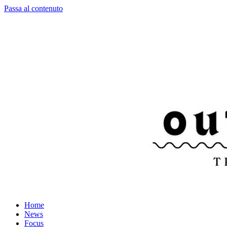
Passa al contenuto
Home
News
Focus