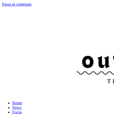
Passa al contenuto
Home
News
Focus