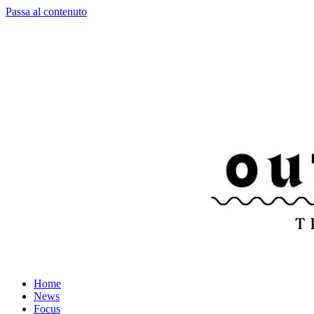
Passa al contenuto
Home
News
Focus