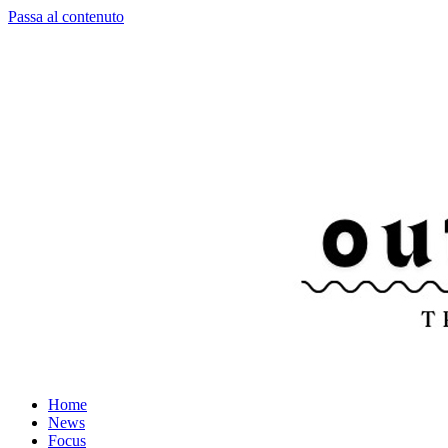
Passa al contenuto
Home
News
Focus