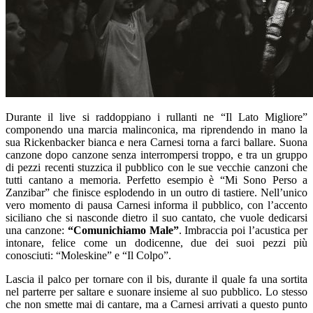
Durante il live si raddoppiano i rullanti ne “Il Lato Migliore”
componendo una marcia malinconica, ma riprendendo in mano la
sua Rickenbacker bianca e nera Carnesi torna a farci ballare. Suona
canzone dopo canzone senza interrompersi troppo, e tra un gruppo
di pezzi recenti stuzzica il pubblico con le sue vecchie canzoni che
tutti cantano a memoria. Perfetto esempio è “Mi Sono Perso a
Zanzibar” che finisce esplodendo in un outro di tastiere. Nell’unico
vero momento di pausa Carnesi informa il pubblico, con l’accento
siciliano che si nasconde dietro il suo cantato, che vuole dedicarsi
una canzone:
“Comunichiamo Male”
. Imbraccia poi l’acustica per
intonare, felice come un dodicenne, due dei suoi pezzi più
conosciuti: “Moleskine” e “Il Colpo”.
Lascia il palco per tornare con il bis, durante il quale fa una sortita
nel parterre per saltare e suonare insieme al suo pubblico. Lo stesso
che non smette mai di cantare, ma a Carnesi arrivati a questo punto