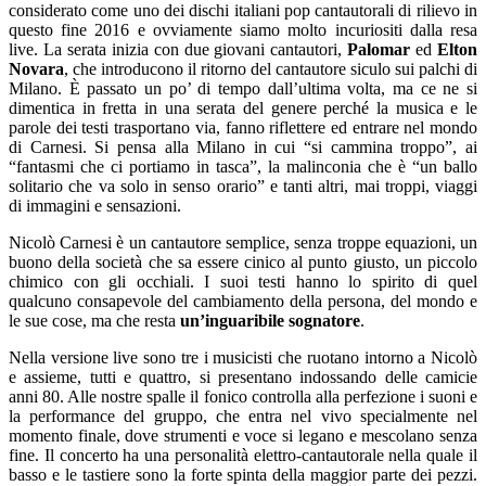
considerato come uno dei dischi italiani pop cantautorali di rilievo in
questo fine 2016 e ovviamente siamo molto incuriositi dalla resa
live. La serata inizia con due giovani cantautori,
Palomar
ed
Elton
Novara
, che introducono il ritorno del cantautore siculo sui palchi di
Milano. È passato un po’ di tempo dall’ultima volta, ma ce ne si
dimentica in fretta in una serata del genere perché la musica e le
parole dei testi trasportano via, fanno riflettere ed entrare nel mondo
di Carnesi. Si pensa alla Milano in cui “si cammina troppo”, ai
“fantasmi che ci portiamo in tasca”, la malinconia che è “un ballo
solitario che va solo in senso orario” e tanti altri, mai troppi, viaggi
di immagini e sensazioni.
Nicolò Carnesi è un cantautore semplice, senza troppe equazioni, un
buono della società che sa essere cinico al punto giusto, un piccolo
chimico con gli occhiali. I suoi testi hanno lo spirito di quel
qualcuno consapevole del cambiamento della persona, del mondo e
le sue cose, ma che resta
un’inguaribile sognatore
.
Nella versione live sono tre i musicisti che ruotano intorno a Nicolò
e assieme, tutti e quattro, si presentano indossando delle camicie
anni 80. Alle nostre spalle il fonico controlla alla perfezione i suoni e
la performance del gruppo, che entra nel vivo specialmente nel
momento finale, dove strumenti e voce si legano e mescolano senza
fine. Il concerto ha una personalità elettro-cantautorale nella quale il
basso e le tastiere sono la forte spinta della maggior parte dei pezzi.