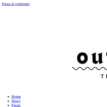
Passa al contenuto
Home
News
Focus