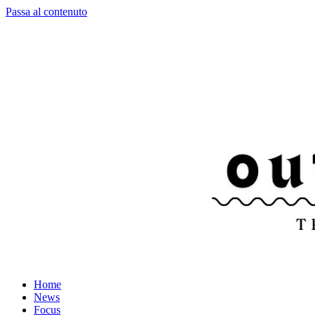
Passa al contenuto
Home
News
Focus