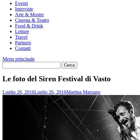
Eventi
Interviste
Arte & Mostre
Cinema & Teatro
Food & Drink
Letture
Travel
Partners
Contatti
Menu principale
Le foto del Siren Festival di Vasto
Luglio 26, 2016
Luglio 26, 2016
Martina Marzano