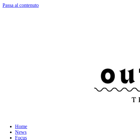
Passa al contenuto
Home
News
Focus