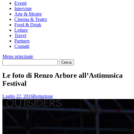
Eventi
Interviste
Arte & Mostre
Cinema & Teatro
Food & Drink
Letture
Travel
Partners
Contatti
Menu principale
Le foto di Renzo Arbore all’Astimusica
Festival
Luglio 22, 2016
Redazione