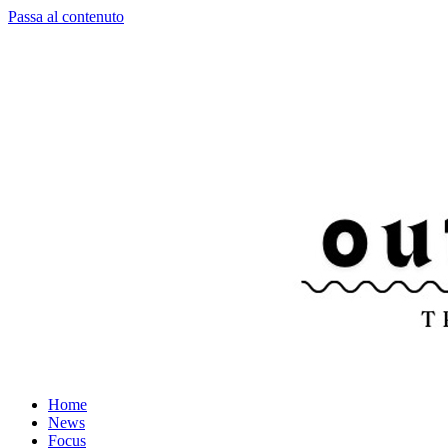
Passa al contenuto
Home
News
Focus