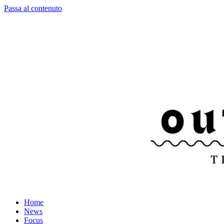
Passa al contenuto
Home
News
Focus