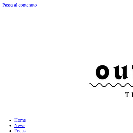
Passa al contenuto
Home
News
Focus