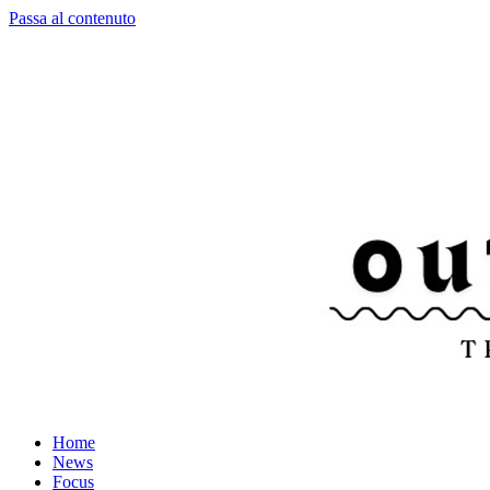
Passa al contenuto
Home
News
Focus