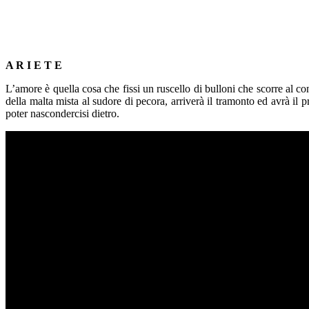
A R I E T E
L’amore è quella cosa che fissi un ruscello di bulloni che scorre al con
della malta mista al sudore di pecora, arriverà il tramonto ed avrà il
poter nascondercisi dietro.