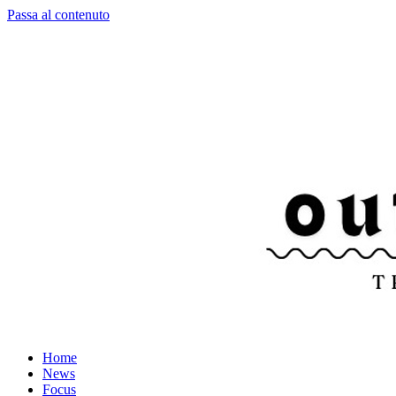
Passa al contenuto
Home
News
Focus