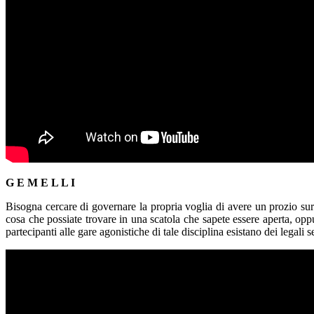
G E M E L L I
Bisogna cercare di governare la propria voglia di avere un prozio surr
cosa che possiate trovare in una scatola che sapete essere aperta, oppu
partecipanti alle gare agonistiche di tale disciplina esistano dei legali