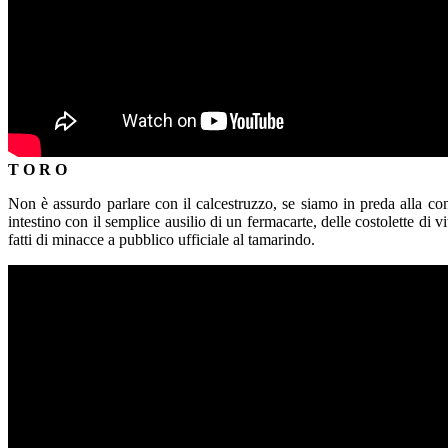
T O R O
Non è assurdo parlare con il calcestruzzo, se siamo in preda alla con
intestino con il semplice ausilio di un fermacarte, delle costolette di vit
fatti di minacce a pubblico ufficiale al tamarindo.