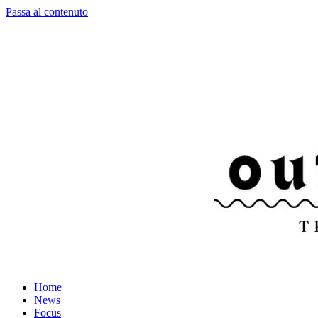
Passa al contenuto
Home
News
Focus