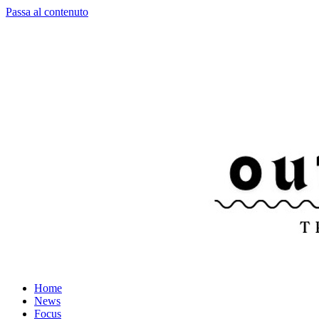
Passa al contenuto
Home
News
Focus