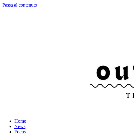
Passa al contenuto
Home
News
Focus