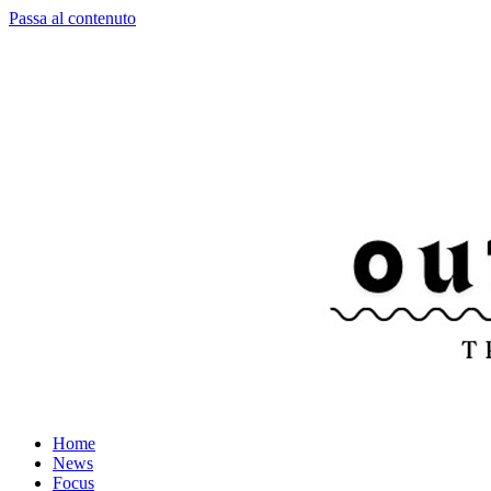
Passa al contenuto
Home
News
Focus