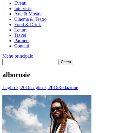
Eventi
Interviste
Arte & Mostre
Cinema & Teatro
Food & Drink
Letture
Travel
Partners
Contatti
Menu principale
alborosie
Luglio 7, 2016
Luglio 7, 2016
Redazione