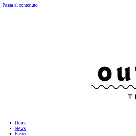
Passa al contenuto
Home
News
Focus