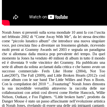
Norah Jones si presentò sulla scena mondiale 10 anni fa con l’uscita
nel febbraio 2002 di “Come Away With Me”, da lei stessa descritto
come “piccolo lunatico album” che introduce una nuova singolare
voce, poi cresciuta fino a diventare un fenomeno globale, ricevendo
molti premi ai Grammy Awards nel 2003 e segnala un paradigma
che si allontana dalla musica pop prevalente del tempo. Da quel
momento la Jones ha venduto 40 milioni di album in tutto il mondo
ed è diventata 9 volte vincitrice dei Grammy. Ha
pubblicato una
serie di album da solista acclamati dalla critica e che hanno avuto un
successo commerciale- Feels Like Home (2004), Not Too
Late(2007), The Fall (2009), and Little Broken Hearts (2012)- così
come album con le sue band The Little Willies and Puss n Boots.
Con la compilation del 2010 “…Feauturing” Norah Jones dimostra
la sua incredibile versatilità attraverso la raccolta delle sue
collaborazioni con artisti così diversi come Herbie Hancock, Willie
Nelson, Outkast, e Foo Fighters. “Little broken harts”, prodotto da
Danger Mouse è stato un passo affascinante nell’evoluzione artistica
di Norah Jones, rivelando di essere una delle più intriganti cantanti-