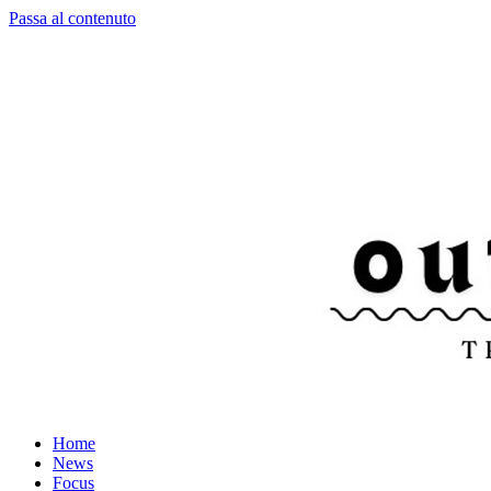
Passa al contenuto
Home
News
Focus