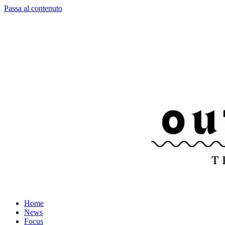
Passa al contenuto
Home
News
Focus