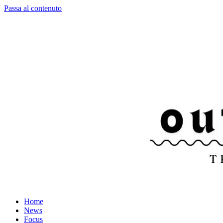
Passa al contenuto
Home
News
Focus