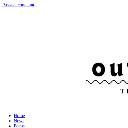
Passa al contenuto
Home
News
Focus