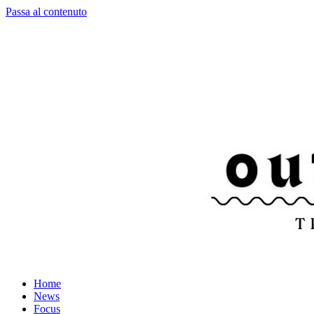
Passa al contenuto
Home
News
Focus