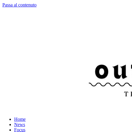
Passa al contenuto
Home
News
Focus