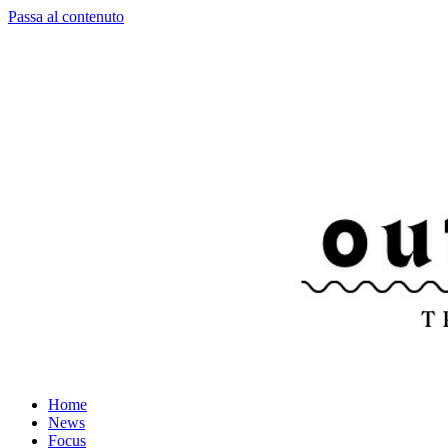
Passa al contenuto
Home
News
Focus