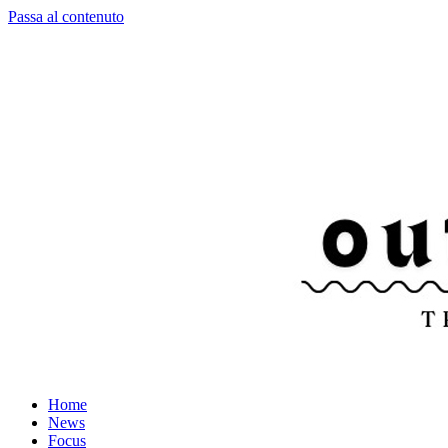
Passa al contenuto
Home
News
Focus