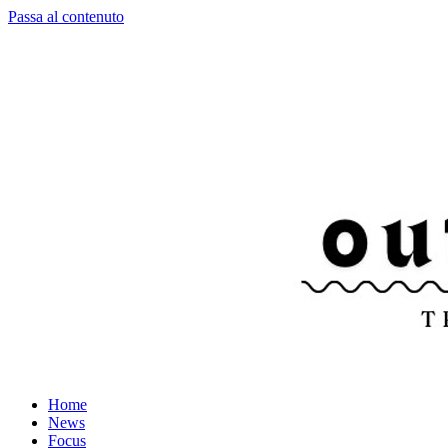
Passa al contenuto
Home
News
Focus