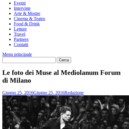
Eventi
Interviste
Arte & Mostre
Cinema & Teatro
Food & Drink
Letture
Travel
Partners
Contatti
Menu principale
Le foto dei Muse al Mediolanum Forum
di Milano
Giugno 25, 2016
Giugno 25, 2016
Redazione