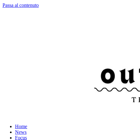
Passa al contenuto
Home
News
Focus