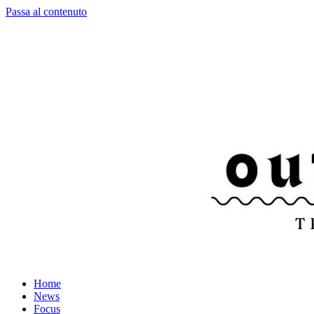
Passa al contenuto
Home
News
Focus