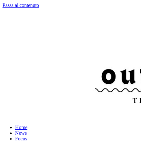
Passa al contenuto
Home
News
Focus