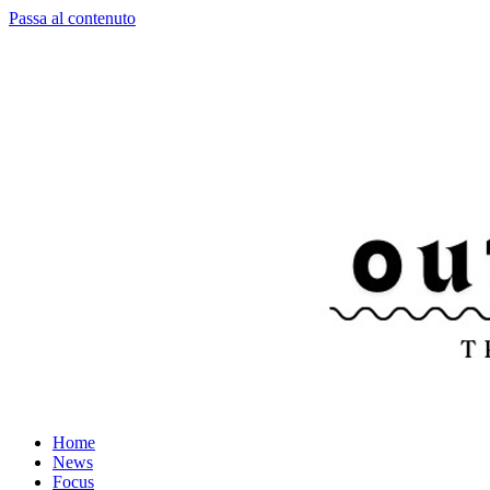
Passa al contenuto
Home
News
Focus