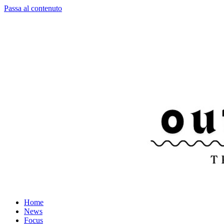
Passa al contenuto
Home
News
Focus