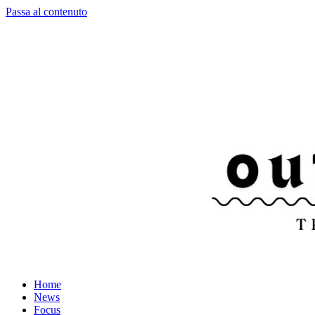
Passa al contenuto
Home
News
Focus