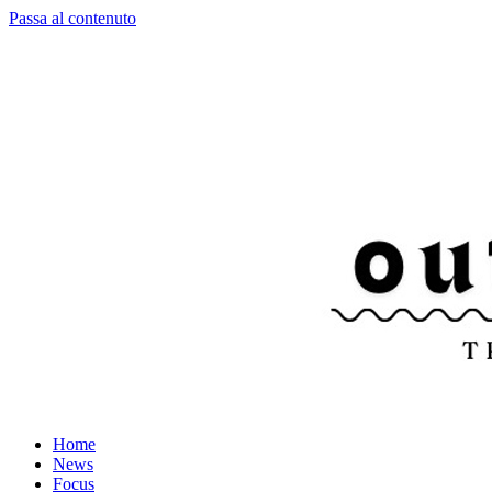
Passa al contenuto
Home
News
Focus