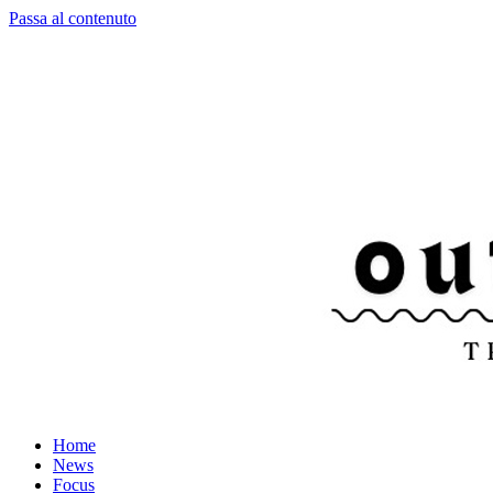
Passa al contenuto
Home
News
Focus