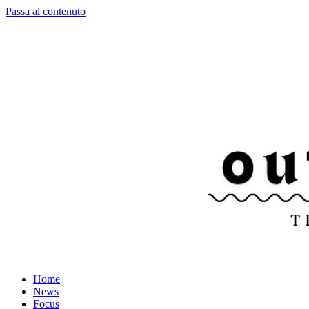
Passa al contenuto
Home
News
Focus