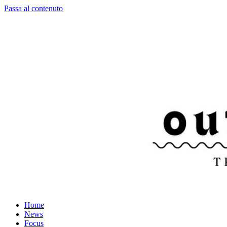
Passa al contenuto
Home
News
Focus