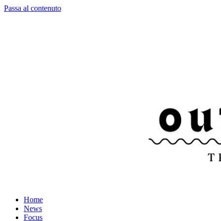
Passa al contenuto
Home
News
Focus